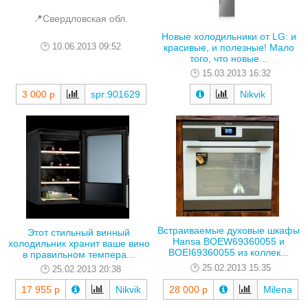
📍Свердловская обл.
Новые холодильники от LG: и
10.06.2013 09:52
красивые, и полезные! Мало
того, что новые...
15.03.2013 16:32
3 000 р
spr:901629
Nikvik
Встраиваемые духовые шкафы
Этот стильный винный
Hansa BOEW69360055 и
холодильник хранит ваше вино
BOEI69360055 из коллек...
в правильном темпера...
25.02.2013 15:35
25.02.2013 20:38
17 955 р
Nikvik
28 000 р
Milena