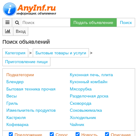
Подать объявление
Поиск
Вход
Поиск объявлений
Категория
>
Бытовые товары и услуги
>
Приготовление пищи
Подкатегории
Кухонная печь, плита
Блендер
Кухонный комбайн
Бытовая техника прочая
Мясорубка
Весы
Разделочная доска
Гриль
Сковорода
Измельчитель продуктов
Соковыжималка
Кастрюля
Холодильник
Кофеварка
Чайник
Предложение
Спрос
Новость
Описание