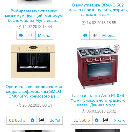
В мультиварке BRAND 502
можно варить, тушить, жарить,
Выбираем мультиварку:
выпекать и даже ...
максимум функций, минимум
беспокойства Мультивар...
14.02.2013 18:55
14.02.2013 18:44
Milena
Milena
Оригинальная встраиваемая
модель кофемашины SMEG
Газовая плита Ardo PL 998
CM845P-9 кремового цв...
YORK уникального красного
цвета. Данная моде...
26.02.2013 00:14
05.03.2013 15:31
81 860 р
BoYul
31 350 р
Nikvik