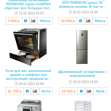
Уникальные мультиварки
NV6786BNESR целых 30
REDMOND серии multiPRO
режимов нагрева. В том чи...
обретают все большую поп...
25.02.2013 15:59
15.02.2013 16:53
3 500 р
Milena
20 000 р
Milena
Если для вас оригинальный
Двухкамерный холодильник с
дизайн и комфорт при
морозильником
эксплуатации превыше вс...
18.02.2013 14:03
25.02.2013 23:58
42 700 р
BoYul
16 620 р
Nikvik