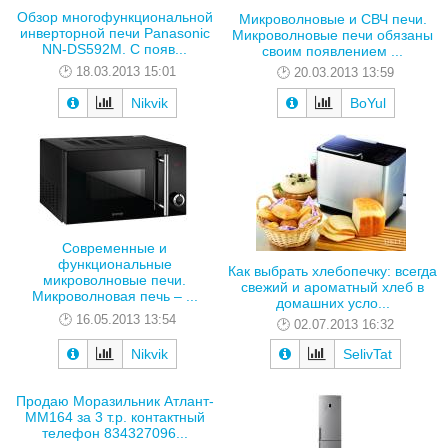
Oбзор многофункциональной
Микроволновые и СВЧ печи.
инверторной печи Panasonic
Микроволновые печи обязаны
NN-DS592M. С появ...
своим появлением ...
18.03.2013 15:01
20.03.2013 13:59
Nikvik
BoYul
Современные и
функциональные
Как выбрать хлебопечку: всегда
микроволновые печи.
свежий и ароматный хлеб в
Микроволновая печь – ...
домашних усло...
16.05.2013 13:54
02.07.2013 16:32
Nikvik
SelivTat
Продаю Моразильник Атлант-
ММ164 за 3 т.р. контактный
телефон 834327096...