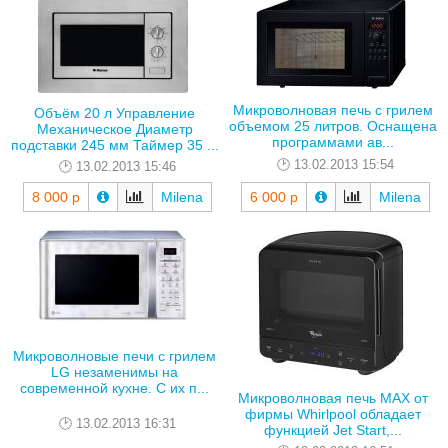
Микроволновая печь с грилем
Объём 20 л Управление
объемом 25 литров. Оснащена
Механическое Диаметр
программами ав...
подставки 245 мм Таймер 35 ...
13.02.2013 15:54
13.02.2013 15:46
8 000 р
Milena
6 000 р
Milena
Микроволновые печи с грилем
LG незаменимы на
современной кухне. С их п...
Микроволновая печь MAX от
фирмы Whirlpool обладает
13.02.2013 16:31
функцией Jet Start,...