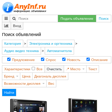
Подать объявление
Поиск
Вход
Поиск объявлений
Категория
>
Электроника и оргтехника
>
Аудио видео техника
>
Автомагнитола
Предложение
Спрос
Новость
Описание
Характеристики
Все
Очистить
Место
Текст
Бренд
Цена
Диагональ дисплея
Возможности дисплея
Вес
Найти