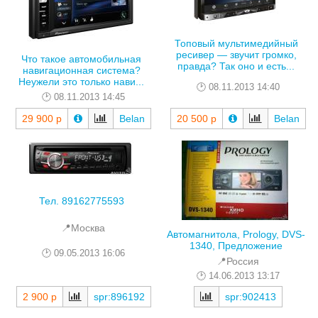
Топовый мультимедийный
ресивер — звучит громко,
Что такое автомобильная
правда? Так оно и есть...
навигационная система?
Неужели это только нави...
08.11.2013 14:40
08.11.2013 14:45
29 900 р
Belan
20 500 р
Belan
Тел. 89162775593
📍Москва
Автомагнитола, Prology, DVS-
1340, Предложение
09.05.2013 16:06
📍Россия
14.06.2013 13:17
2 900 р
spr:896192
spr:902413