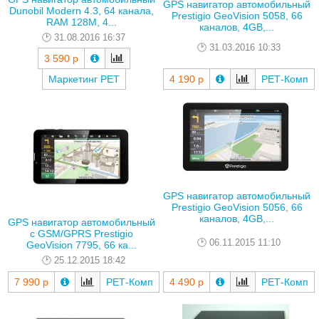
GPS навигатор автомобильный
Dunobil Modern 4.3, 64 канала,
Prestigio GeoVision 5058, 66
RAM 128M, 4...
каналов, 4GB,...
31.08.2016 16:37
31.03.2016 10:33
3 590 р
Маркетинг РЕТ
4 190 р
РЕТ-Комп
GPS навигатор автомобильный
Prestigio GeoVision 5056, 66
каналов, 4GB,...
GPS навигатор автомобильный
с GSM/GPRS Prestigio
06.11.2015 11:10
GeoVision 7795, 66 ка...
25.12.2015 18:42
7 990 р
РЕТ-Комп
4 490 р
РЕТ-Комп