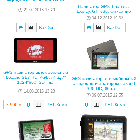
Навигатор GPS, Глонасс,
21.02.2013 17:29
Explay, GN-630, Описание
04.12.2012 19:32
KazDen
KazDen
GPS навигатор автомобильный
Lexand SB7 HD, 4GB, ЖКД 7"
GPS навигатор автомобильный
1024*600, SD-mi...
с видеорегистратором Lexand
SB5 HD, 66 кан...
14.08.2015 13:23
09.07.2015 12:55
5 990 р
РЕТ-Комп
РЕТ-Комп