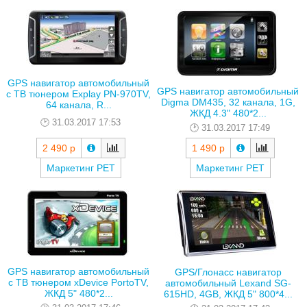
GPS навигатор автомобильный
GPS навигатор автомобильный
с ТВ тюнером Explay PN-970TV,
Digma DM435, 32 канала, 1G,
64 канала, R...
ЖКД 4.3" 480*2...
31.03.2017 17:53
31.03.2017 17:49
2 490 р
1 490 р
Маркетинг РЕТ
Маркетинг РЕТ
GPS навигатор автомобильный
GPS/Глонасс навигатор
с ТВ тюнером xDevice PortoTV,
автомобильный Lexand SG-
ЖКД 5" 480*2...
615HD, 4GB, ЖКД 5" 800*4...