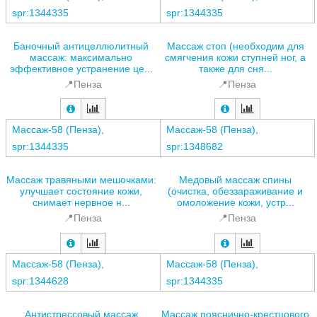
spr:1344335
spr:1344335
Баночный антицеллюлитный
Массаж стоп (необходим для
массаж: максимально
смягчения кожи ступней ног, а
эффективное устранение це...
также для сня...
📍Пенза
📍Пенза
Массаж-58 (Пенза),
Массаж-58 (Пенза),
spr:1344335
spr:1348682
Массаж травяными мешочками:
Медовый массаж спины
улучшает состояние кожи,
(очистка, обеззараживание и
снимает нервное н...
омоложение кожи, устр...
📍Пенза
📍Пенза
Массаж-58 (Пенза),
Массаж-58 (Пенза),
spr:1344628
spr:1344335
Антистрессовый массаж
Массаж пояснично-крестцового