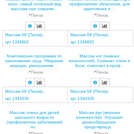
зоны: самый полезный вид
профилактики облысения, для
массажа при совреме...
укрепления и ...
📍Пенза
📍Пенза
Массаж-58 (Пенза),
Массаж-58 (Пенза),
spr:1348682
spr:1348682
Комплексная программа по
Массаж ног (нижних
омоложению лица. Убирание
конечностей). Снимает отёки и
морщин, уменьшение ...
боли, помогает в проф...
📍Пенза
📍Пенза
Массаж-58 (Пенза),
Массаж-58 (Пенза),
spr:1344335
spr:1344335
Массаж спины для детей
Массаж рук (верхних
школьного возраста
конечностей). Улучшает
(профилактика заболеваний
кровообращение,
по...
предотвраща...
📍Пенза
📍Пенза