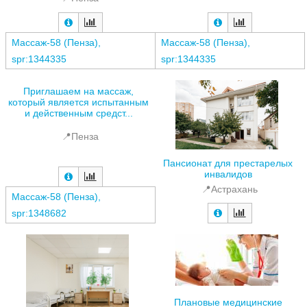
Массаж-58 (Пенза),
Массаж-58 (Пенза),
spr:1344335
spr:1344335
Приглашаем на массаж,
который является испытанным
и действенным средст...
📍Пенза
Пансионат для престарелых
инвалидов
📍Астрахань
Массаж-58 (Пенза),
spr:1348682
Плановые медицинские