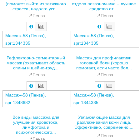
(поможет выйти из затяжного
отдела позвоночника – лучшее
стресса, надолго усп...
средство от ...
📍Пенза
📍Пенза
Массаж-58 (Пенза),
Массаж-58 (Пенза),
spr:1344335
spr:1344335
Рефлекторно-сегментарный
Массаж для профилактики
массаж (охватывает область
головной боли (хорошо
спины и шейно-груд...
помогает, если часто бол...
📍Пенза
📍Пенза
Массаж-58 (Пенза),
Массаж-58 (Пенза),
spr:1348682
spr:1344335
Все виды массажа для
Увлажняющие маски для
улучшения кровотока,
разглаживания кожи лица.
лимфотока и
Эффективно, современно,...
психологического...
📍Пенза
📍Пенза