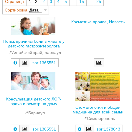
Страница
1 - 2
2
3
4
5
..
15
..
25
Сортировка
Дата
Косметика прочее, Новость
Поиск причины боли в животе у
детского гастроэнтеролога
📍Алтайский край, Барнаул
spr:1365551
Консультация детского ЛОР-
врача и осмотр на дому
Стоматология и общая
медицина для всей семьи
📍Барнаул
📍Симферополь
spr:1365551
spr:1378643