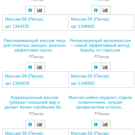
Массаж-58 (Пенза),
Массаж-58 (Пенза),
spr:1344335
spr:1348682
Омолаживающий массаж лица
Релаксирующий аромамассаж
для пожилых женщин: реально
– самый эффективный метод
эффективен проти...
борьбы со стрессом
📍Пенза
📍Пенза
Массаж-58 (Пенза),
Массаж-58 (Пенза),
spr:1344628
spr:1348682
Коррекционный массаж
Массаж шейно-грудного отдела
(убирает излишний жир и
позвоночника: лучшая
делает более стройными бё...
профилактика остеохо...
📍Пенза
📍Пенза
Массаж-58 (Пенза),
Массаж-58 (Пенза),