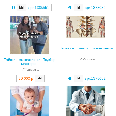
spr:1365551
spr:1378082
Лечение спины и позвоночника
📍Москва
Тайские массажистки. Подбор
мастеров.
📍Таиланд
50 000 р
spr:1378082