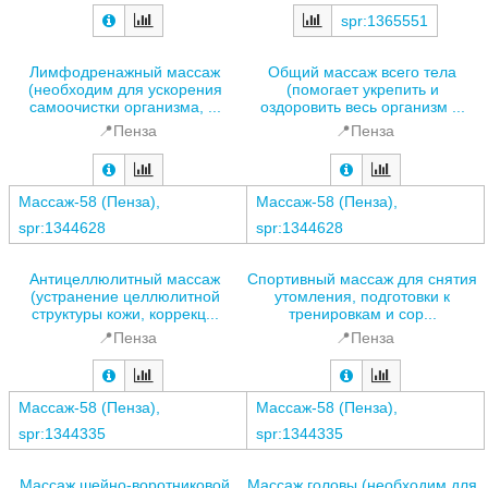
spr:1365551
Лимфодренажный массаж
Общий массаж всего тела
(необходим для ускорения
(помогает укрепить и
самоочистки организма, ...
оздоровить весь организм ...
📍Пенза
📍Пенза
Массаж-58 (Пенза),
Массаж-58 (Пенза),
spr:1344628
spr:1344628
Антицеллюлитный массаж
Спортивный массаж для снятия
(устранение целлюлитной
утомления, подготовки к
структуры кожи, коррекц...
тренировкам и сор...
📍Пенза
📍Пенза
Массаж-58 (Пенза),
Массаж-58 (Пенза),
spr:1344335
spr:1344335
Массаж шейно-воротниковой
Массаж головы (необходим для