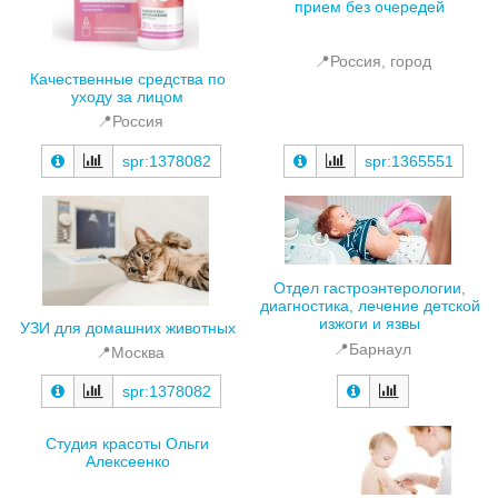
прием без очередей
📍Россия, город
Качественные средства по
уходу за лицом
📍Россия
spr:1378082
spr:1365551
Отдел гастроэнтерологии,
диагностика, лечение детской
изжоги и язвы
УЗИ для домашних животных
📍Барнаул
📍Москва
spr:1378082
Студия красоты Ольги
Алексеенко