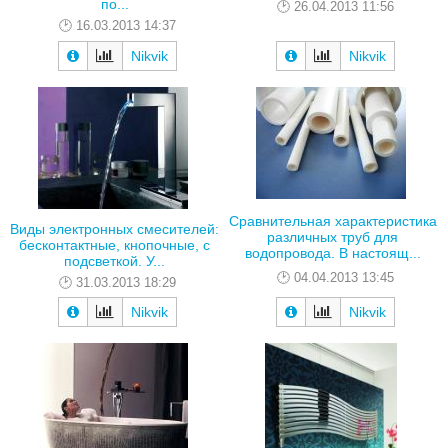
по...
26.04.2013 11:56
16.03.2013 14:37
Nikvik
Nikvik
Сравнительная характеристика
Виды электронных смесителей:
различных труб для
бесконтактные, кнопочные, с
водопровода. В настоящ...
подсветкой. У...
04.04.2013 13:45
31.03.2013 18:29
Nikvik
Nikvik