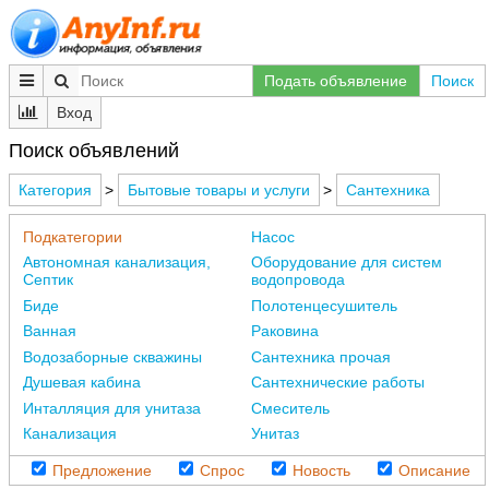
Подать объявление
Поиск
Вход
Поиск объявлений
Категория
>
Бытовые товары и услуги
>
Сантехника
Подкатегории
Насоc
Автономная канализация,
Оборудование для систем
Септик
водопровода
Биде
Полотенцесушитель
Ванная
Раковина
Водозаборные скважины
Сантехника прочая
Душевая кабина
Сантехнические работы
Инталляция для унитаза
Смеситель
Канализация
Унитаз
Предложение
Спрос
Новость
Описание