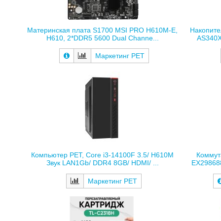
Материнская плата S1700 MSI PRO H610M-E,
Накопите
H610, 2*DDR5 5600 Dual Channe...
AS340X
Маркетинг РЕТ
Компьютер РЕТ, Core i3-14100F 3.5/ H610M
Коммут
Звук LAN1Gb/ DDR4 8GB/ HDMI/ ...
EX29868
Маркетинг РЕТ