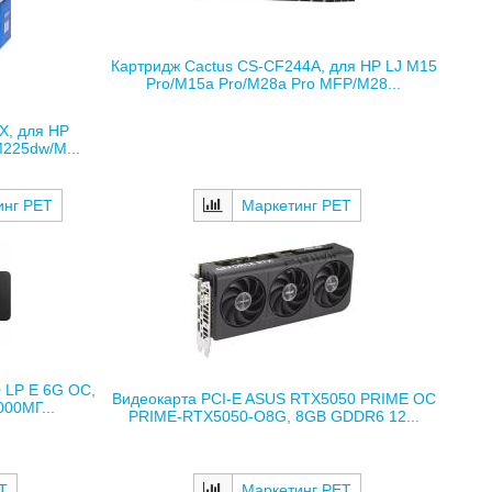
Картридж Cactus CS-CF244A, для HP LJ M15
Pro/M15a Pro/M28a Pro MFP/M28...
X, для HP
225dw/M...
Маркетинг РЕТ
инг РЕТ
 LP E 6G OC,
Видеокарта PCI-E ASUS RTX5050 PRIME OC
00МГ...
PRIME-RTX5050-O8G, 8GB GDDR6 12...
Т
Маркетинг РЕТ