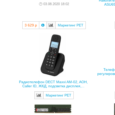
Накопите
03.08.2020 18:02
ASU650
3 629 р
Маркетинг РЕТ
Телеф
регулировк
Радиотелефон DECT Maxvi AM-02, AOH,
Caller ID, ЖКД, подсветка дисплея,...
Маркетинг РЕТ