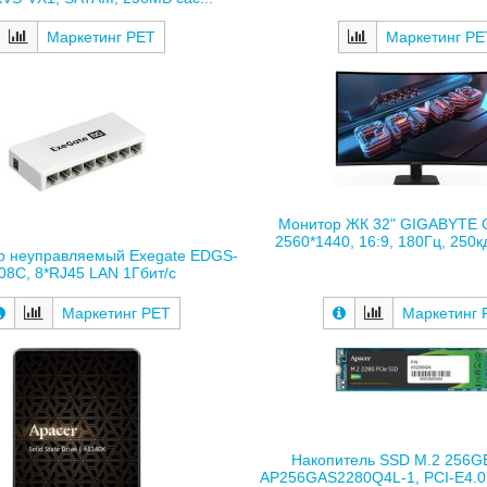
Маркетинг РЕ
Маркетинг РЕТ
Монитор ЖК 32" GIGABYTE
2560*1440, 16:9, 180Гц, 250кд
р неуправляемый Exegate EDGS-
08C, 8*RJ45 LAN 1Гбит/с
Маркетинг 
Маркетинг РЕТ
Накопитель SSD M.2 256G
AP256GAS2280Q4L-1, PCI-E4.0,