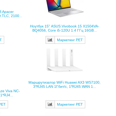
B Apacer
TLC, 2100...
Ноутбук 15" ASUS Vivobook 15 X1504VA-
BQ4056, Core i5-120U 1.4 ГГц 16GB...
Т
Маркетинг РЕТ
Маршрутизатор WiFi Huawei AX3 WS7100,
3*RJ45 LAN 1Гбит/с, 1*RJ45 WAN 1...
ze Viva NC-
1*RJ4...
Маркетинг РЕТ
РЕТ