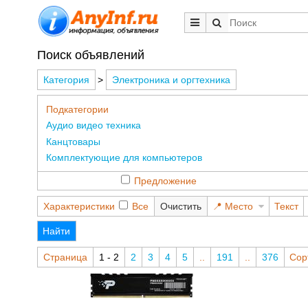
Поиск объявлений
Категория
>
Электроника и оргтехника
Подкатегории
Аудио видео техника
Канцтовары
Комплектующие для компьютеров
Предложение
Характеристики
Все
Очистить
Место
Текст
Найти
Страница
1 - 2
2
3
4
5
..
191
..
376
Сор