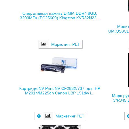
Оперативная память DIMM DDR4 8GB,
3200МГц (PC25600) Kingston KVR32N22...
Монит
UM.QS3CD.0
Маркетинг РЕТ
Картридж NV Print NV-CF283X/737, для HP
M201n/M225dn Canon LBP 151dw i...
Маршрути
3*RJ45 
Маркетинг РЕТ