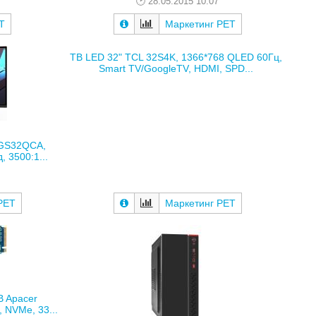
28.05.2015 10:07
Т
Маркетинг РЕТ
ТВ LED 32" TCL 32S4K, 1366*768 QLED 60Гц,
Smart TV/GoogleTV, HDMI, SPD...
 GS32QCA,
, 3500:1...
РЕТ
Маркетинг РЕТ
B Apacer
 NVMe, 33...