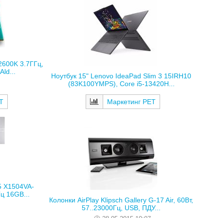
2600K 3.7ГГц,
ld...
Ноутбук 15" Lenovo IdeaPad Slim 3 15IRH10
(83K100YMPS), Core i5-13420H...
Т
Маркетинг РЕТ
5 X1504VA-
ц 16GB...
Колонки AirPlay Klipsch Gallery G-17 Air, 60Вт,
57..23000Гц, USB, ПДУ...