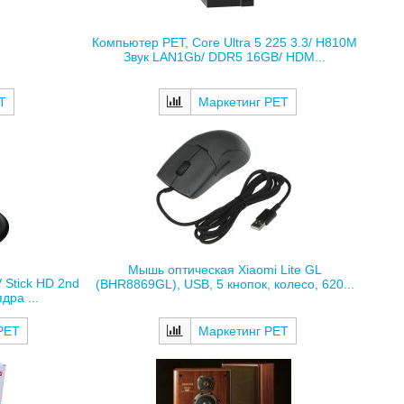
Компьютер РЕТ, Core Ultra 5 225 3.3/ H810M
Звук LAN1Gb/ DDR5 16GB/ HDM...
Т
Маркетинг РЕТ
Мышь оптическая Xiaomi Lite GL
 Stick HD 2nd
(BHR8869GL), USB, 5 кнопок, колесо, 620...
дра ...
Маркетинг РЕТ
РЕТ