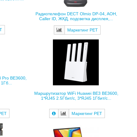
Радиотелефон DECT Olmio DP-04, AOH,
Caller ID, ЖКД, подсветка дисплея,...
Т
Маркетинг РЕТ
 Pro BE3600,
1Гб...
Маршрутизатор WiFi Huawei BE3 BE3600,
1*RJ45 2.5Гбит/с, 3*RJ45 1Гбит/с...
РЕТ
Маркетинг РЕТ