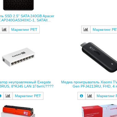
ль SSD 2.5" SATA 240GB Apacer
 AP240GAS340XC-1, SATAII...
Маркетинг РЕ
Маркетинг РЕТ
атор неуправляемый Exegate
Медиа проигрыватель Xiaomi TV
8RUS, 8*RJ45 LAN 1Гбит/с????
Gen PFJ4213RU, FHD, 4 я
Маркетинг РЕТ
Маркетинг 