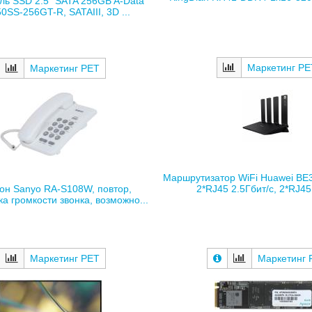
ль SSD 2.5" SATA 256GB A-Data
SS-256GT-R, SATAIII, 3D ...
Маркетинг РЕ
Маркетинг РЕТ
Маршрутизатор WiFi Huawei BE3
он Sanyo RA-S108W, повтор,
2*RJ45 2.5Гбит/с, 2*RJ45 
а громкости звонка, возможно...
Маркетинг РЕТ
Маркетинг 