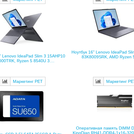
Ноутбук 16" Lenovo IdeaPad Sl
" Lenovo IdeaPad Slim 3 15AHP10
83K8009SRK, AMD Ryzen 5 
00TRK, Ryzen 5 8540U 3....
Маркетинг РЕ
Маркетинг РЕТ
Оперативная память DIMM 
KingDian RH41-DDR4-1х16-3200