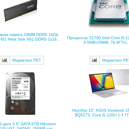
вная память DIMM DDR5 16Gb
Процессор S1700 Intel Core i5-1
H51 Heat Sink H51-DDR5-1х16...
9.5MB+20MB, 76.8ГТ/с, A
Маркетинг РЕ
Маркетинг РЕТ
Ноутбук 15" ASUS Vivobook 1
BQ5273, Core i5-120U 1.4 ГГ
 диск 3.5" SATA 6TB Hikvision
S-VX1, SATAIII, 256MB cac...