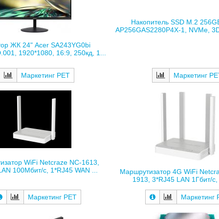
Накопитель SSD M.2 256G
AP256GAS2280P4X-1, NVMe, 3D 
ор ЖК 24" Acer SA243YG0bi
01, 1920*1080, 16:9, 250кд, 1...
Маркетинг РЕТ
Маркетинг РЕ
затор WiFi Netcraze NC-1613,
LAN 100Мбит/с, 1*RJ45 WAN ...
Маршрутизатор 4G WiFi Netcra
1913, 3*RJ45 LAN 1Гбит/с, 
Маркетинг РЕТ
Маркетинг 