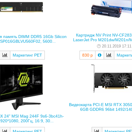
Картридж NV Print NV-CF283
я память DIMM DDR5 16Gb Silicon
LaserJet Pro M201dw/M201n/M
 SP016GBLVU560F02, 5600...
20.11.2019 17:11
Маркетинг РЕТ
830 р
Маркет
Видеокарта PCI-E MSI RTX 3050
6GB GDDR6 96bit 1492/140
К 24" MSI Mag 244F 9s6-3bc41h-
1920*1080, 200Гц, 16:9, 30...
Маркетинг РЕ
Маркетинг РЕТ