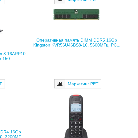
Оперативная память DIMM DDR5 16Gb
Kingston KVR56U46BS8-16, 5600МГц, PC...
im 3 16ARP10
150 ...
Т
Маркетинг РЕТ
DDR4 16Gb
, 3200МГ...