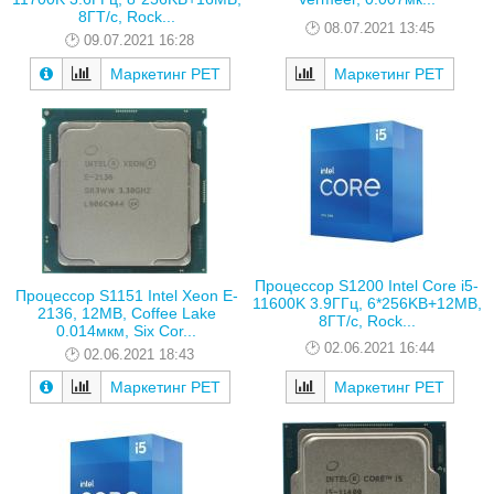
8ГТ/с, Rock...
08.07.2021 13:45
09.07.2021 16:28
Маркетинг РЕТ
Маркетинг РЕТ
Процессор S1200 Intel Core i5-
Процессор S1151 Intel Xeon E-
11600K 3.9ГГц, 6*256KB+12MB,
2136, 12MB, Coffee Lake
8ГТ/с, Rock...
0.014мкм, Six Cor...
02.06.2021 16:44
02.06.2021 18:43
Маркетинг РЕТ
Маркетинг РЕТ