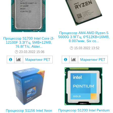
Процессор AM4 AMD Ryzen 5
5600G 3.9ГГц, 6*512KB+16MB,
Процессор S1700 Intel Core i3-
0.007мкм, Six co...
12100F 3.3ГГц, 5MB+12MB,
76.8ГТ/с, Alder...
15.03.2022 13:52
23.03.2022 15:06
Маркетинг РЕТ
Маркетинг РЕТ
Процессор S1200 Intel Pentium
Процессор S1156 Intel Xeon