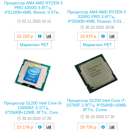
Процессор AM4 AMD RYZEN 3
PRO 4350G 3.8ГГц,
Процессор AM4 AMD RYZEN 3
4*512KB+4MB, Renoir, 0.07м...
3200G PRO 3.6ГГц,
4*256KB+4MB, Picasso, 0.01...
02.11.2020 16:11
30.10.2020 18:06
15 233 р
10 975 р
Маркетинг РЕТ
Маркетинг РЕТ
Процессор S1200 Intel Core i7-
Процессор S1200 Intel Core i5-
10700F 2.9ГГц, 8*256KB+16MB,
10600KF 4.1ГГц,
8ГТ/с, Come...
6*256KB+12MB, 8ГТ/с, Com...
30.10.2020 17:26
30.10.2020 17:29
23 178 р
29 730 р