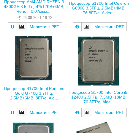
Процессор AM4 AMD RYZEN 3
Процессор S1700 Intel Celeron
4300GE 3.5ГГц, 4*512KB+4MB,
G6900 3.5ГГц, 2.5MB+4MB,
Renoir, 0.07мкм,...
76.8ГТ/с, Alder...
24.08.2021 16:12
Маркетинг РЕТ
Маркетинг РЕТ
Процессор S1700 Intel Pentium
Процессор S1700 Intel Core i5-
Gold G7400 3.7ГГц,
12400 2.5ГГц, 7.5MB+18MB,
2.5MB+6MB, 8ГТ/с, Ald...
76.8ГТ/с, Alde...
Маркетинг РЕТ
Маркетинг РЕТ