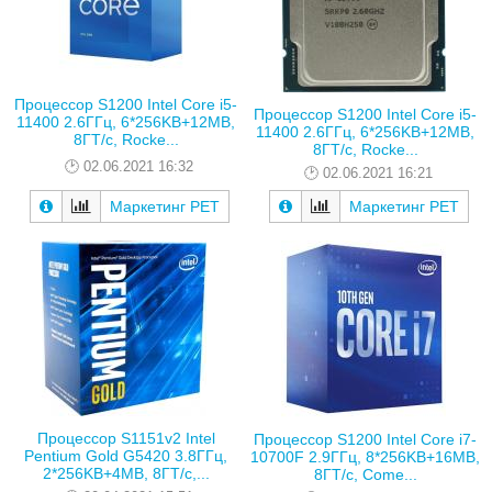
Процессор S1200 Intel Core i5-
Процессор S1200 Intel Core i5-
11400 2.6ГГц, 6*256KB+12MB,
11400 2.6ГГц, 6*256KB+12MB,
8ГТ/с, Rocke...
8ГТ/с, Rocke...
02.06.2021 16:32
02.06.2021 16:21
Маркетинг РЕТ
Маркетинг РЕТ
Процессор S1151v2 Intel
Процессор S1200 Intel Core i7-
Pentium Gold G5420 3.8ГГц,
10700F 2.9ГГц, 8*256KB+16MB,
2*256KB+4MB, 8ГТ/с,...
8ГТ/с, Come...