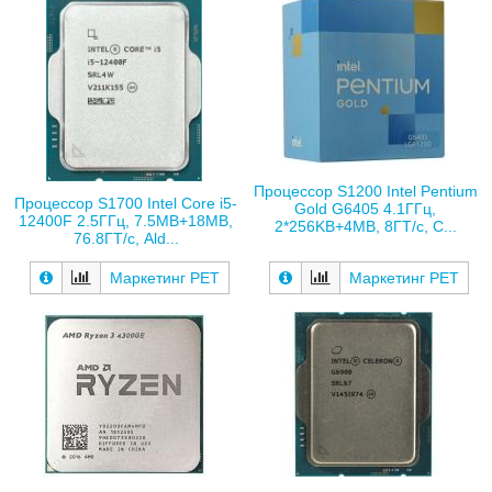
Процессор S1200 Intel Pentium
Процессор S1700 Intel Core i5-
Gold G6405 4.1ГГц,
12400F 2.5ГГц, 7.5MB+18MB,
2*256KB+4MB, 8ГТ/с, C...
76.8ГТ/с, Ald...
Маркетинг РЕТ
Маркетинг РЕТ