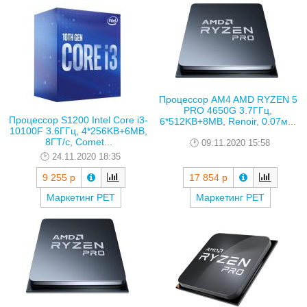
Процессор AM4 AMD RYZEN 5
PRO 4650G 3.7ГГц,
Процессор S1200 Intel Core i3-
6*512KB+8MB, Renoir, 0.07м...
10100F 3.6ГГц, 4*256KB+6MB,
8ГТ/с, Comet...
09.11.2020 15:58
24.11.2020 18:35
9 255 р
17 854 р
Маркетинг РЕТ
Маркетинг РЕТ