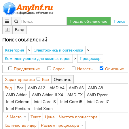
Подать объявление
Поиск
Вход
Поиск объявлений
Категория
>
Электроника и оргтехника
>
Комплектующие для компьютеров
>
Процессор
Предложение
Спрос
Новость
Описание
Характеристики
Все
Очистить
Вид
Все
AMD A12
AMD A4
AMD A6
AMD A8
AMD Athlon
AMD Athlon II X4
AMD FX
AMD Ryzen
Intel Celeron
Intel Core i3
Intel Core i5
Intel Core i7
Intel Pentium
Intel Xeon
Место
Текст
Цена
Частота процессора
Количество ядер
Разъем процессора