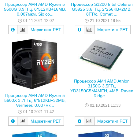
Процессор AM4 AMD Ryzen 5
Процессор S1200 Intel Celeron
5600G 3.9ГГц, 6*512KB+16MB,
G5925 3.6ГГц, 2*256KB+2MB,
0.007мкм, Six co...
8ГТ/с, Comet ...
01.11.2021 12:02
21.10.2021 18:55
Маркетинг РЕТ
Маркетинг РЕТ
Процессор AM4 AMD Athlon
3150G 3.5ГГц
YD3150C5M4MFH, 4MB, Raven
Процессор AM4 AMD Ryzen 5
Ridge ...
5600X 3.7ГГц, 6*512KB+32MB,
Vermeer, 0.007мк...
01.10.2021 11:33
01.10.2021 11:42
Маркетинг РЕТ
Маркетинг РЕТ