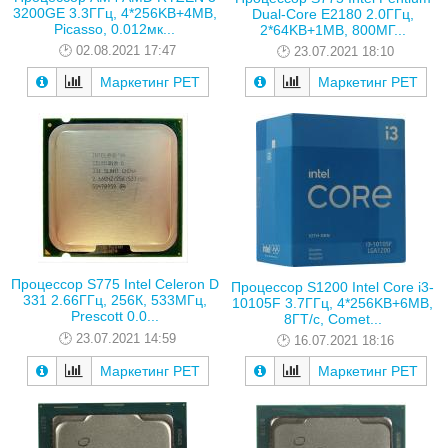
3200GE 3.3ГГц, 4*256KB+4MB,
Dual-Core E2180 2.0ГГц,
Picasso, 0.012мк...
2*64KB+1MB, 800МГ...
02.08.2021 17:47
23.07.2021 18:10
Маркетинг РЕТ
Маркетинг РЕТ
Процессор S775 Intel Celeron D
Процессор S1200 Intel Core i3-
331 2.66ГГц, 256К, 533МГц,
10105F 3.7ГГц, 4*256KB+6MB,
Prescott 0.0...
8ГТ/с, Comet...
23.07.2021 14:59
16.07.2021 18:16
Маркетинг РЕТ
Маркетинг РЕТ