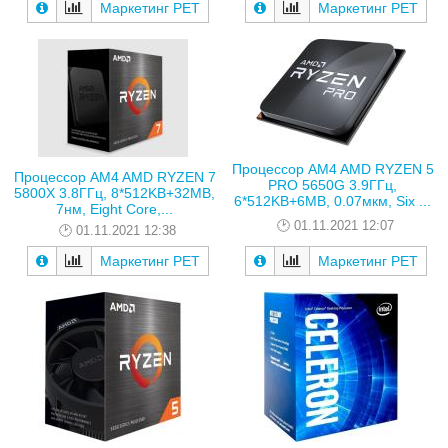
Маркетинг РЕТ
Маркетинг РЕТ
Процессор AM4 AMD RYZEN 5
Процессор AM4 AMD RYZEN 7
PRO 5650G 3.9ГГц,
5800X 3.8ГГц, 8*512KB+32MB,
6*512KB+6MB, 0.07мкм, Six ...
7нм, Eight Core,...
01.11.2021 12:07
01.11.2021 12:38
Маркетинг РЕТ
Маркетинг РЕТ