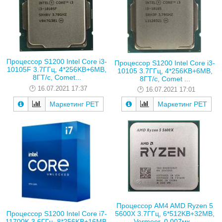
Процессор S1200 Intel Core i3-
Процессор S1200 Intel Core i3-
10105F 3.7ГГц, 4*256KB+6MB,
10105 3.7ГГц, 4*256KB+6MB,
8ГТ/с, Comet...
8ГТ/с, Comet ...
16.07.2021 17:37
16.07.2021 17:01
Маркетинг РЕТ
Маркетинг РЕТ
Процессор AM4 AMD Ryzen 5
5600X 3.7ГГц, 6*512KB+32MB,
Процессор S1200 Intel Core i7-
Vermeer, 0.007мк...
11700K 3.6ГГц, 8*256KB+16MB,