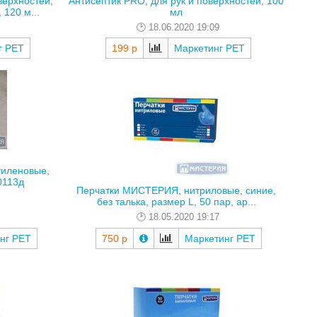
верхностей,
Антисептик PRO, для рук и поверхностей, 100
120 м...
мл
18.06.2020 19:09
г РЕТ
199 р
Маркетинг РЕТ
иленовые,
0113д
Перчатки МИСТЕРИЯ, нитриловые, синие,
без талька, размер L, 50 пар, ар...
18.05.2020 19:17
нг РЕТ
750 р
Маркетинг РЕТ