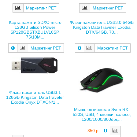
Маркетинг РЕТ
Маркетинг РЕТ
Карта памяти SDXC-micro
Флэш-накопитель USB3.0 64GB
128GB Silicon Power
Kingston DataTraveler Exodia
SP128GBSTXBU1V10SP,
DTX/64GB, 70...
75/10М...
Маркетинг РЕТ
Маркетинг РЕТ
Флэш-накопитель USB3.1
128GB Kingston DataTraveler
Exodia Onyx DTXON/1...
Мышь оптическая Sven RX-
530S, USB, 4 кнопки, колесо,
1200/1000/800dpi,...
350 р