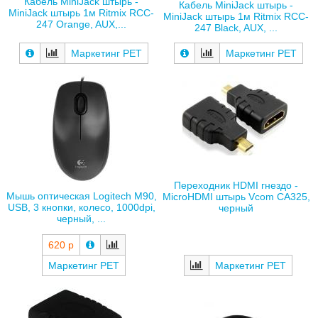
Кабель MiniJack штырь -
Кабель MiniJack штырь -
MiniJack штырь 1м Ritmix RCC-
MiniJack штырь 1м Ritmix RCC-
247 Orange, AUX,...
247 Black, AUX, ...
Маркетинг РЕТ
Маркетинг РЕТ
Переходник HDMI гнездо -
Мышь оптическая Logitech M90,
MiсroHDMI штырь Vcom CA325,
USB, 3 кнопки, колесо, 1000dpi,
черный
черный, ...
620 р
Маркетинг РЕТ
Маркетинг РЕТ