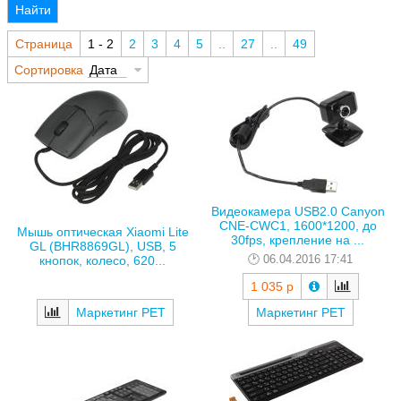
Найти
Страница
1 - 2
2
3
4
5
..
27
..
49
Сортировка
Дата
Видеокамера USB2.0 Canyon
CNE-CWC1, 1600*1200, до
Мышь оптическая Xiaomi Lite
30fps, крепление на ...
GL (BHR8869GL), USB, 5
06.04.2016 17:41
кнопок, колесо, 620...
1 035 р
Маркетинг РЕТ
Маркетинг РЕТ