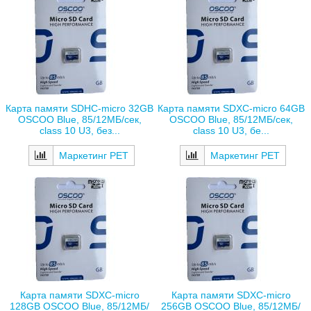
Карта памяти SDHC-micro 32GB
Карта памяти SDXC-micro 64GB
OSCOO Blue, 85/12МБ/сек,
OSCOO Blue, 85/12МБ/сек,
class 10 U3, без...
class 10 U3, бе...
Маркетинг РЕТ
Маркетинг РЕТ
Карта памяти SDXC-micro
Карта памяти SDXC-micro
128GB OSCOO Blue, 85/12МБ/
256GB OSCOO Blue, 85/12МБ/