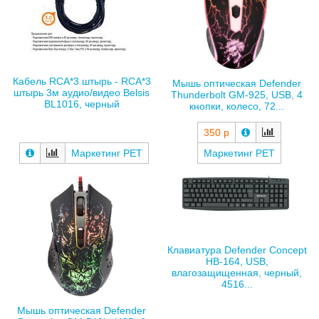
Кабель RCA*3 штырь - RCA*3
Мышь оптическая Defender
штырь 3м аудио/видео Belsis
Thunderbolt GM-925, USB, 4
BL1016, черный
кнопки, колесо, 72...
350 р
Маркетинг РЕТ
Маркетинг РЕТ
Клавиатура Defender Concept
HB-164, USB,
влагозащищенная, черный,
4516...
Мышь оптическая Defender