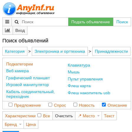
Подать объявление
Поиск
Вход
Поиск объявлений
Категория
>
Электроника и оргтехника
>
Принадлежности
Подкатегории
Клавиатура
Веб камера
Мышь
Графический планшет
Пульт управления
Игровой манипулятор
Флеш карта
Кабель соединительный,
Флеш накопитель usb
переходник
Предложение
Спрос
Новость
Описание
Характеристики
Все
Очистить
Место
Текст
Бренд
Цена