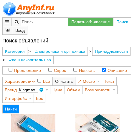
Подать объявление
Поиск
Вход
Поиск объявлений
Категория
>
Электроника и оргтехника
>
Принадлежности
>
Флеш накопитель usb
Предложение
Спрос
Новость
Описание
Характеристики
Все
Очистить
Место
Текст
Бренд
Kingmax
Цена
Объем
Возможности
Интерфейс
Вес
Найти