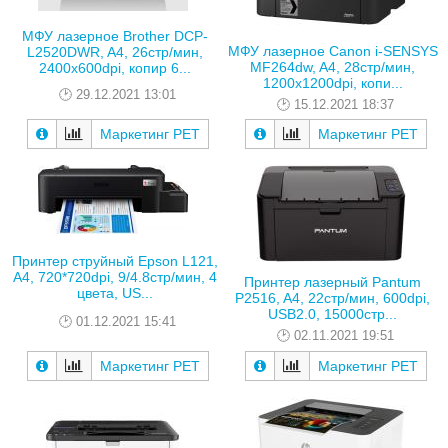
МФУ лазерное Brother DCP-
МФУ лазерное Canon i-SENSYS
L2520DWR, A4, 26стр/мин,
MF264dw, A4, 28стр/мин,
2400х600dpi, копир 6...
1200х1200dpi, копи...
29.12.2021 13:01
15.12.2021 18:37
Маркетинг РЕТ
Маркетинг РЕТ
Принтер струйный Epson L121,
A4, 720*720dpi, 9/4.8стр/мин, 4
Принтер лазерный Pantum
цвета, US...
P2516, A4, 22стр/мин, 600dpi,
USB2.0, 15000стр...
01.12.2021 15:41
02.11.2021 19:51
Маркетинг РЕТ
Маркетинг РЕТ