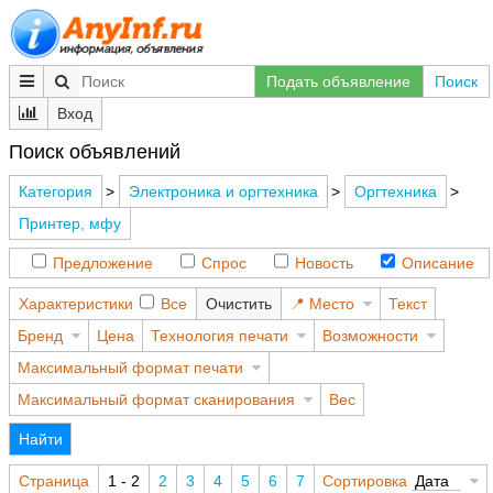
Подать объявление
Поиск
Вход
Поиск объявлений
Категория
>
Электроника и оргтехника
>
Оргтехника
>
Принтер, мфу
Предложение
Спрос
Новость
Описание
Характеристики
Все
Очистить
Место
Текст
Бренд
Цена
Технология печати
Возможности
Максимальный формат печати
Максимальный формат сканирования
Вес
Найти
Страница
1 - 2
2
3
4
5
6
7
Сортировка
Дата