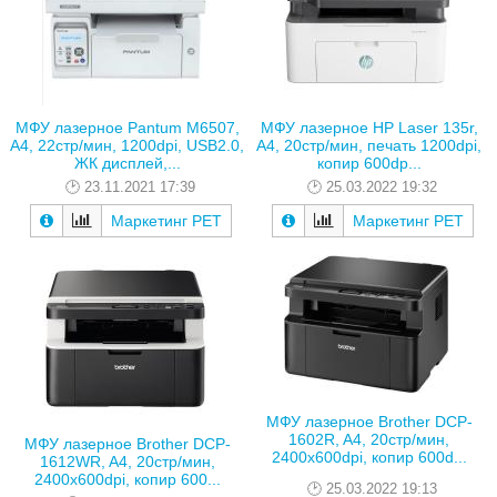
МФУ лазерное Pantum M6507,
МФУ лазерное HP Laser 135r,
A4, 22стр/мин, 1200dpi, USB2.0,
A4, 20стр/мин, печать 1200dpi,
ЖК дисплей,...
копир 600dp...
23.11.2021 17:39
25.03.2022 19:32
Маркетинг РЕТ
Маркетинг РЕТ
МФУ лазерное Brother DCP-
1602R, A4, 20стр/мин,
МФУ лазерное Brother DCP-
2400х600dpi, копир 600d...
1612WR, A4, 20стр/мин,
2400х600dpi, копир 600...
25.03.2022 19:13