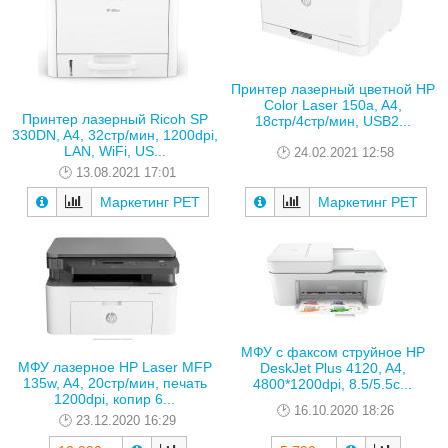
Принтер лазерный цветной HP
Color Laser 150a, A4,
Принтер лазерный Ricoh SP
18стр/4стр/мин, USB2...
330DN, A4, 32стр/мин, 1200dpi,
LAN, WiFi, US...
24.02.2021 12:58
13.08.2021 17:01
Маркетинг РЕТ
Маркетинг РЕТ
МФУ с факсом струйное HP
МФУ лазерное HP Laser MFP
DeskJet Plus 4120, A4,
135w, A4, 20стр/мин, печать
4800*1200dpi, 8.5/5.5с...
1200dpi, копир 6...
16.10.2020 18:26
23.12.2020 16:29