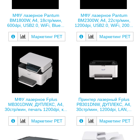
МФУ лазерное Pantum
МФУ лазерное Pantum
BM1800W, A4, 18стр/мин,
BM2300W, A4, 22стр/мин,
600dpi, USB2.0, WiFi, Blue...
1200dpi, USB2.0, WiFi, 200...
Маркетинг РЕТ
Маркетинг РЕТ
МФУ лазерное Fplus
Принтер лазерный Fplus
MB301DNW, ДУПЛЕКС, A4,
PB301DNW, ДУПЛЕКС, A4,
30стр/мин, печать 1200dpi, к...
30стр/мин, 1200dpi, LAN,...
Маркетинг РЕТ
Маркетинг РЕТ