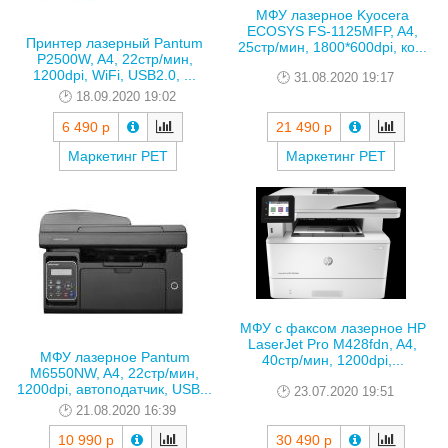
МФУ лазерное Kyocera
ECOSYS FS-1125MFP, A4,
Принтер лазерный Pantum
25стр/мин, 1800*600dpi, ко...
P2500W, A4, 22стр/мин,
1200dpi, WiFi, USB2.0, ...
31.08.2020 19:17
18.09.2020 19:02
6 490 р
21 490 р
Маркетинг РЕТ
Маркетинг РЕТ
МФУ с факсом лазерное HP
LaserJet Pro M428fdn, A4,
МФУ лазерное Pantum
40стр/мин, 1200dpi,...
M6550NW, A4, 22стр/мин,
1200dpi, автоподатчик, USB...
23.07.2020 19:51
21.08.2020 16:39
10 990 р
30 490 р