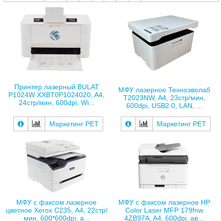
Принтер лазерный BULAT
МФУ лазерное Техноэволаб
P1024W XXBT0P1024020, A4,
T2023NW, A4, 23стр/мин,
24стр/мин, 600dpi, Wi...
600dpi, USB2.0, LAN, ...
Маркетинг РЕТ
Маркетинг РЕТ
МФУ с факсом лазерное
МФУ с факсом лазерное HP
цветное Xerox С235, A4, 22стр/
Color Laser MFP 179fnw
мин, 600*600dpi, а...
4ZB97A, A4, 600dpi, ав...