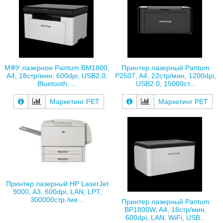
МФУ лазерное Pantum BM1800,
Принтер лазерный Pantum
A4, 18стр/мин, 600dpi, USB2.0,
P2507, A4, 22стр/мин, 1200dpi,
Bluetooth, ...
USB2.0, 15000ст...
Маркетинг РЕТ
Маркетинг РЕТ
Принтер лазерный HP LaserJet
9000, A3, 600dpi, LAN, LPT,
300000стр./ме...
Принтер лазерный Pantum
BP1800W, A4, 18стр/мин,
600dpi, LAN, WiFi, USB...