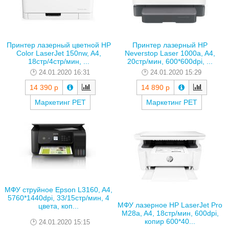
Принтер лазерный цветной HP
Принтер лазерный HP
Color LaserJet 150nw, A4,
Neverstop Laser 1000a, A4,
18стр/4стр/мин, ...
20стр/мин, 600*600dpi, ...
24.01.2020 16:31
24.01.2020 15:29
14 390 р
14 890 р
Маркетинг РЕТ
Маркетинг РЕТ
МФУ струйное Epson L3160, A4,
5760*1440dpi, 33/15стр/мин, 4
МФУ лазерное HP LaserJet Pro
цвета, коп...
M28a, A4, 18стр/мин, 600dpi,
копир 600*40...
24.01.2020 15:15