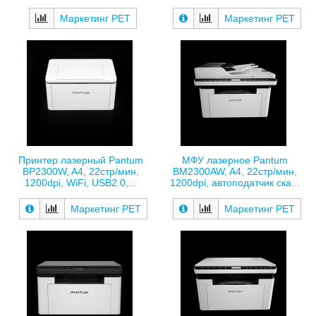
Маркетинг РЕТ
Маркетинг РЕТ
Принтер лазерный Pantum
МФУ лазерное Pantum
BP2300W, A4, 22стр/мин,
BM2300AW, A4, 22стр/мин,
1200dpi, WiFi, USB2.0,...
1200dpi, автоподатчик ска...
Маркетинг РЕТ
Маркетинг РЕТ