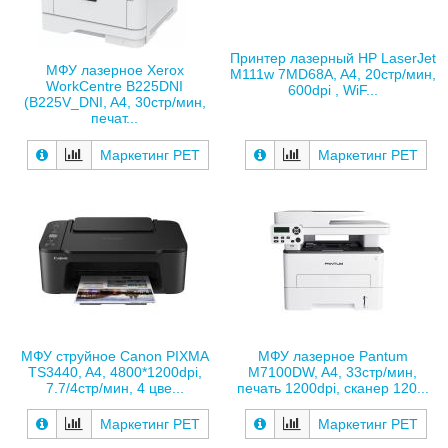
Принтер лазерный HP LaserJet
МФУ лазерное Xerox
M111w 7MD68A, A4, 20стр/мин,
WorkCentre B225DNI
600dpi , WiF...
(B225V_DNI, A4, 30стр/мин,
печат...
Маркетинг РЕТ
Маркетинг РЕТ
МФУ струйное Canon PIXMA
МФУ лазерное Pantum
TS3440, A4, 4800*1200dpi,
M7100DW, A4, 33стр/мин,
7.7/4стр/мин, 4 цве...
печать 1200dpi, сканер 120...
Маркетинг РЕТ
Маркетинг РЕТ